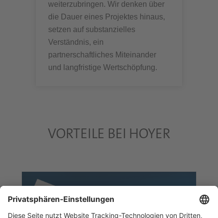
weiterzubringen. Wir denken über
die Dauer eines Projektes hinaus,
setzen auf substanzielles
Verständnis, ein
partnerschaftliches Miteinander
und langfristige Wertschöpfung.
VORTEILE BEI HOYER