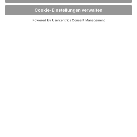
BRANCHEN
CHEMIE
Wir sind der erste Ansprechpartner für die
Chemieindustrie, wenn es um
umfassende
Logistiklösungen rund um das Handling und den
sicheren Transport chemischer Produkte geht.
mehr erfahren