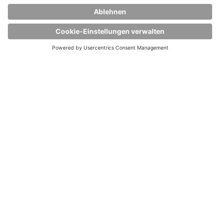
NACHHALTIGE
TRANSPORTLÖSUNGEN
Nachhaltigkeit ist uns wichtig. Wir
haben uns deshalb darauf
spezialisiert, für alle Aspekte des
Transports von Flüssiggütern
nachhaltige Konzepte und
Lösungen zu entwickeln. Immer in
partnerschaftlicher
Zusammenarbeit mit unseren