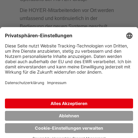
Die HOYER-Mitarbeitenden vor Ort werden
umfassend und kontinuierlich in der
Bedienung der neuen Systeme geschult.
Neben der visuellen Überwachung
übernehmen sie auch die technische
Dokumentation, führen Leckageprüfungen
durch und haben in der Aufbauphase die
schrittweise Inbetriebnahme einzelner
Gewerke begleitet. JianJun Fu, Deputy
Production Manager der HOYER Group,
betont: „Die technische Implementierung und
die Inbetriebnahme der neuen Messwarte
waren eine anspruchsvolle Aufgabe. Umso
mehr freuen wir uns, dass die Prozesse nun
stabil laufen und wir unseren Beitrag zu einer
sicheren Versorgung leisten können.“